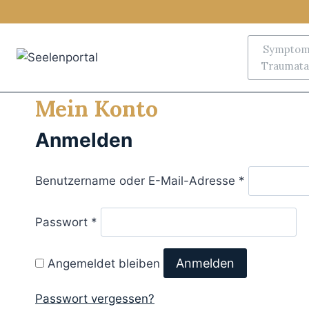
Zum
Inhalt
springen
Symptoms
Traumata,
Mein Konto
Anmelden
E
Benutzername oder E-Mail-Adresse
*
r
f
E
Passwort
*
o
r
r
f
Anmelden
Angemeldet bleiben
d
o
e
r
Passwort vergessen?
r
d