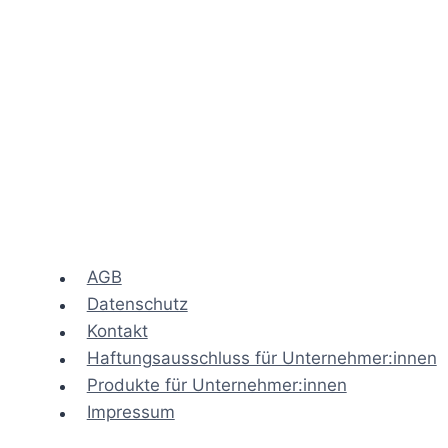
l
e
i
r
c
l
h
i
c
h
AGB
Datenschutz
Kontakt
Haftungsausschluss für Unternehmer:innen
Produkte für Unternehmer:innen
Impressum