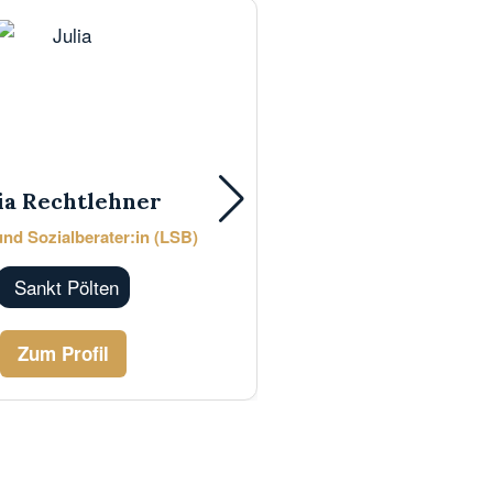
ia Rechtlehner
Barbara 
nd Sozialberater:in (LSB)
Mentaltra
Sankt Pölten
Sankt Pöl
Zum Profil
Zum P