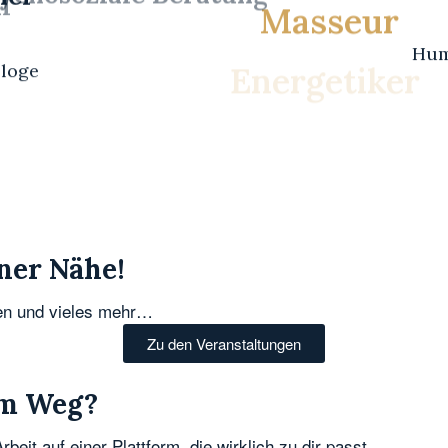
l
Masseur
Hum
ologe
Energetiker
ner Nähe!
gen und vieles mehr…
Zu den Veranstaltungen
em Weg?
eit auf einer Plattform, die wirklich zu dir passt.