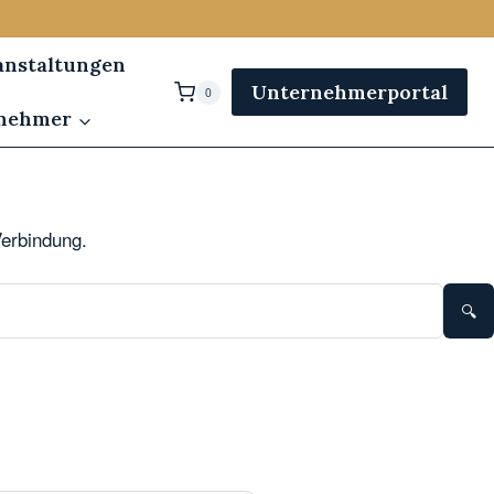
anstaltungen
Unternehmerportal
0
rnehmer
Verbindung.
🔍