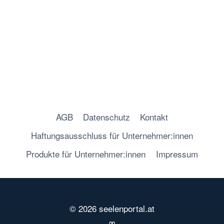
e
c
r
h
l
i
c
h
AGB
Datenschutz
Kontakt
Haftungsausschluss für Unternehmer:innen
Produkte für Unternehmer:innen
Impressum
© 2026 seelenportal.at
∞