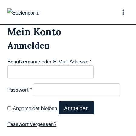
Zum
Inhalt
springen
Mein Konto
Anmelden
E
Benutzername oder E-Mail-Adresse
*
r
f
o
E
Passwort
*
r
r
d
f
Anmelden
Angemeldet bleiben
e
o
r
r
Passwort vergessen?
l
d
i