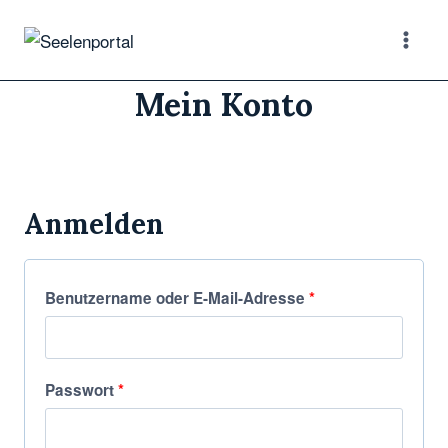
Zum
Inhalt
springen
Mein Konto
Anmelden
E
Benutzername oder E-Mail-Adresse
*
r
f
E
Passwort
*
o
r
r