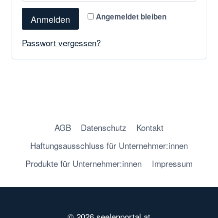
f
d
Angemeldet bleiben
Anmelden
o
e
r
Passwort vergessen?
r
d
l
e
i
r
c
l
h
AGB
Datenschutz
Kontakt
i
Haftungsausschluss für Unternehmer:innen
c
Produkte für Unternehmer:innen
Impressum
h
© 2026 seelenportal.at