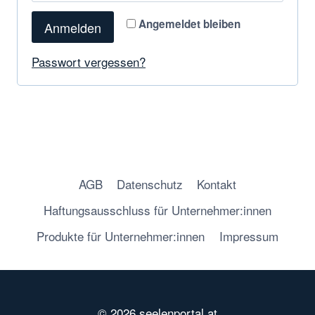
f
d
Angemeldet bleiben
Anmelden
o
e
r
Passwort vergessen?
r
d
l
e
i
r
c
l
h
AGB
Datenschutz
Kontakt
i
Haftungsausschluss für Unternehmer:innen
c
Produkte für Unternehmer:innen
Impressum
h
© 2026 seelenportal.at