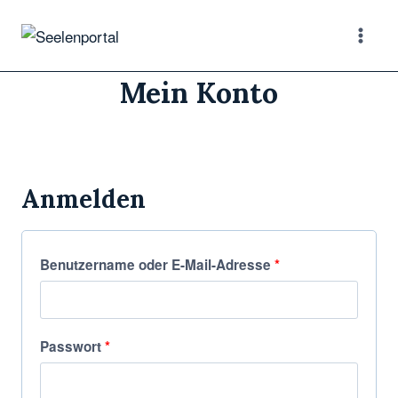
Zum
Inhalt
springen
Mein Konto
Anmelden
E
Benutzername oder E-Mail-Adresse
*
r
f
E
Passwort
*
o
r
r