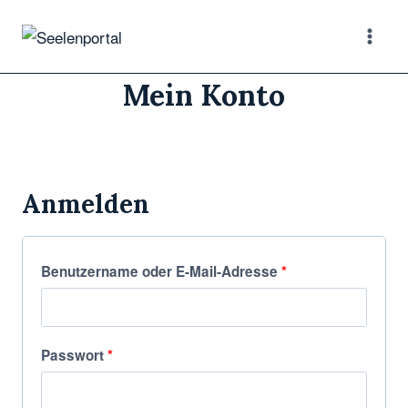
Zum
Inhalt
springen
Mein Konto
Anmelden
E
Benutzername oder E-Mail-Adresse
*
r
f
E
Passwort
*
o
r
r