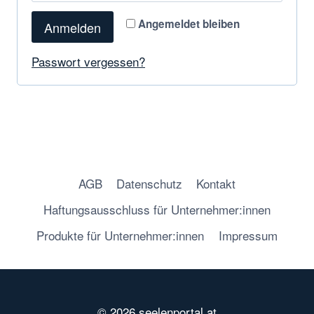
f
d
Angemeldet bleiben
Anmelden
o
e
r
Passwort vergessen?
r
d
l
e
i
r
c
l
h
AGB
Datenschutz
Kontakt
i
Haftungsausschluss für Unternehmer:innen
c
Produkte für Unternehmer:innen
Impressum
h
© 2026 seelenportal.at