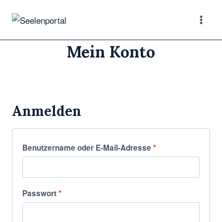
Zum
Inhalt
springen
Mein Konto
Anmelden
E
Benutzername oder E-Mail-Adresse
*
r
f
E
Passwort
*
o
r
r