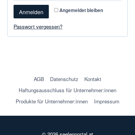
f
d
Angemeldet bleiben
Anmelden
o
e
r
Passwort vergessen?
r
d
l
e
i
r
c
l
h
AGB
Datenschutz
Kontakt
i
Haftungsausschluss für Unternehmer:innen
c
Produkte für Unternehmer:innen
Impressum
h
© 2026 seelenportal.at