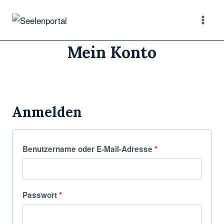
Zum
Inhalt
springen
Mein Konto
Anmelden
E
Benutzername oder E-Mail-Adresse
*
r
f
E
Passwort
*
o
r
r