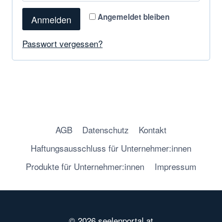
f
d
Angemeldet bleiben
Anmelden
o
e
r
Passwort vergessen?
r
d
l
e
i
r
c
l
h
AGB
Datenschutz
Kontakt
i
Haftungsausschluss für Unternehmer:innen
c
Produkte für Unternehmer:innen
Impressum
h
© 2026 seelenportal.at